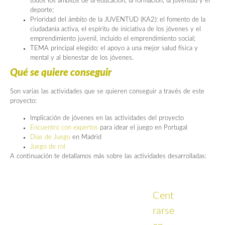
todos los ámbitos de la educación, la formación, la juventud y el
deporte;
Prioridad del ámbito de la JUVENTUD (KA2): el fomento de la
ciudadanía activa, el espíritu de iniciativa de los jóvenes y el
emprendimiento juvenil, incluido el emprendimiento social;
TEMA principal elegido: el apoyo a una mejor salud física y
mental y al bienestar de los jóvenes.
Qué se quiere conseguir
Son varias las actividades que se quieren conseguir a través de este
proyecto:
Implicación de jóvenes en las actividades del proyecto
Encuentro con expertos
para idear el juego en Portugal
Días de Juego
en Madrid
Juego de rol
A continuación te detallamos más sobre las actividades desarrolladas:
Cent
rarse