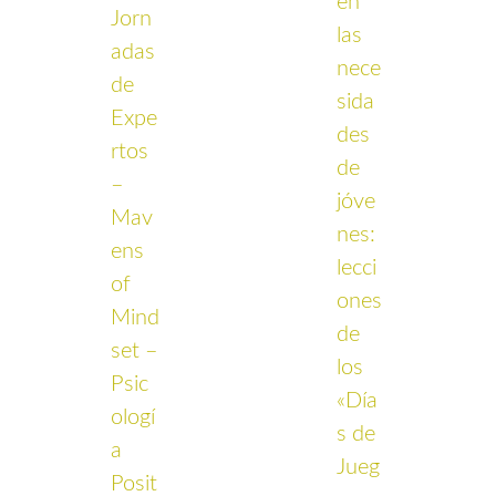
en
Jorn
las
adas
nece
de
sida
Expe
des
rtos
de
–
jóve
Mav
nes:
ens
lecci
of
ones
Mind
de
set –
los
Psic
«Día
ologí
s de
a
Jueg
Posit