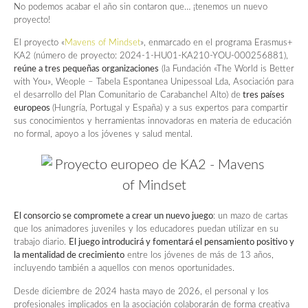
No podemos acabar el año sin contaron que… ¡tenemos un nuevo
proyecto!
El proyecto «
Mavens of Mindset
», enmarcado en el programa Erasmus+
KA2 (número de proyecto: 2024-1-HU01-KA210-YOU-000256881),
reúne a tres pequeñas organizaciones
(la Fundación «The World is Better
with You», Weople – Tabela Espontanea Unipessoal Lda, Asociación para
el desarrollo del Plan Comunitario de Carabanchel Alto) de
tres países
europeos
(Hungría, Portugal y España) y a sus expertos para compartir
sus conocimientos y herramientas innovadoras en materia de educación
no formal, apoyo a los jóvenes y salud mental.
El consorcio se compromete a crear un nuevo juego
: un mazo de cartas
que los animadores juveniles y los educadores puedan utilizar en su
trabajo diario.
El juego introducirá y fomentará el pensamiento positivo y
la mentalidad de crecimiento
entre los jóvenes de más de 13 años,
incluyendo también a aquellos con menos oportunidades.
Desde diciembre de 2024 hasta mayo de 2026, el personal y los
profesionales implicados en la asociación colaborarán de forma creativa