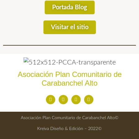
Portada Blog
Visitar el sitio
Asociación Plan Comunitario de
Carabanchel Alto
Asociación Plan Comunitario de Carabanchel Alto©
Kreiva Diseño & Edición – 2022©