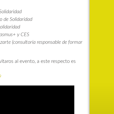
Solidaridad
o de Solidaridad
olidaridad
Erasmus+ y CES
zarte
(consultoría responsable de formar
itaros al evento, a este respecto es
9