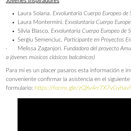
Jóvenes
i
nspiradores
Laura Solana.
Exvoluntaria Cuerpo Europeo de 
Laura Montermini.
Exvoluntaria Cuerpo Europe
Silvia Blasco.
Exvoluntaria Cuerpo Europeo de S
Sergiu Semenciuc.
Participante en Proyectos 
· Melissa Zaganjori.
Fundadora del proyecto Amu
a jóvenes músicos clásicos balcánicos)
Para mí es un placer pasaros esta información e inv
conveniente confirmar la asistencia en el siguiente
formulario:
https://forms.gle/zQXv4rr7X7vGyhav