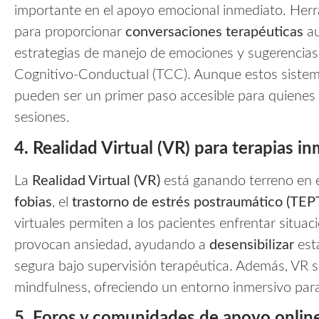
importante en el apoyo emocional inmediato. He
para proporcionar
conversaciones terapéuticas
au
estrategias de manejo de emociones y sugerencias
Cognitivo-Conductual (TCC). Aunque estos sistem
pueden ser un primer paso accesible para quienes
sesiones.
4. Realidad Virtual (VR) para terapias i
La
Realidad Virtual (VR)
está ganando terreno en e
fobias
, el
trastorno de estrés postraumático (TEP
virtuales permiten a los pacientes enfrentar situa
provocan ansiedad, ayudando a
desensibilizar
est
segura bajo supervisión terapéutica. Además, VR se 
mindfulness, ofreciendo un entorno inmersivo para 
5. Foros y comunidades de apoyo onlin