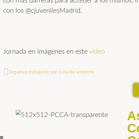
con más barreras para acceder a los mismos, 
con los @cjuvenilesMadrid.
Jornada en imágenes en este
video
Seguimos trabajando por el medio ambiente
A
C